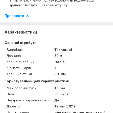
Після закінчення поливу відключити подачу води
краном і змотати шланг на котушку.
Приховати
Характеристики
Основні атрибути
Виробник
Tecnotubi
Довжина
50 м
Країна виробник
Італія
Кількість шарів
4
Товщина стінки
2.1 мм
Користувальницькі характеристики
Max робочий тиск
15 bar
Вага
5,95 кг кг
Внутрішній харчовий шар
Да
Діаметр
12 мм (1/2")
Застосування
для саду/городу, для питної