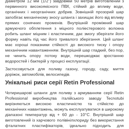
діаметром 12 мм (1/2") завдовжки 50 метрів виготовлений з
первинного високоякісного ПВХ, стійкий до впливу води,
органічних і неорганічних добрив. Зовнішній прозорий шар
запобігає механічному зносу шланга і захищає його від впливу
прямих сонячних променів. Внутрішній проміжний шар
армуючого обплетення з міцного поліестерового волокна
робить шланг міцним і еластичним, дає змогу зберігати його
форму навіть під час його тривалого зберігання. Цей шланг
має хороші показники стійкості до високого тиску і опору
механічним навантаженням. Внутрішній шар гладкий, без пор,
не чинить опору потоку води, перешкоджає зростанню
водоростей і бактерій у процесі експлуатації.
Застосовується для поливу газону, городу, саду, миття
доріжок, автомобілів, велосипедів.
Унікальні риси серії Retin Professional
Чотиришарові шланги для поливу з армуванням серії Retin
Professional виробництва італійського заводу Tecnotubi
вирізняються високою еластичністю та стійкістю до
механічних навантажень, можуть експлуатуватися в широкому
діапазоні температур від + 60 до - 10°C. Внутрішній шар
виготовлений із харчового полівінілхлориду без використання
фталатних пластифікаторів, ідеально підходить для