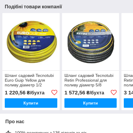
Подібні товари компанії
Шланг садовий Tecnotubi
Шланг садовий Tecnotubi
Шлан
Euro Guip Yellow для
Retin Professional для
Reti
поливу діаметр 1/2
поливу діаметр 5/8
поли
дюйма, довжина 50 м
дюйма, довжина 25 м (RT
дюйм
1 220,56
1 572,56
3 1
₴/бухта
₴/бухта
(EGY 1/2 50)
5/8 25)
5/8 
Купити
Купити
Про нас
100% позитивних з 136 відгуків за рік