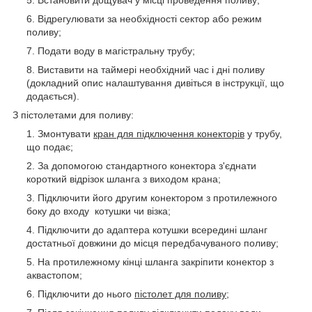
Встановити дощувач у місці проведення поливу;
Відрегулювати за необхідності сектор або режим
поливу;
Подати воду в магістральну трубу;
Виставити на таймері необхідний час і дні поливу
(докладний опис налаштування дивіться в інструкції, що
додається).
З пістолетами для поливу:
Змонтувати
кран для підключення конекторів
у трубу,
що подає;
За допомогою стандартного конектора з'єднати
короткий відрізок шланга з виходом крана;
Підключити його другим конектором з протилежного
боку до входу котушки чи візка;
Підключити до адаптера котушки всередині шланг
достатньої довжини до місця передбачуваного поливу;
На протилежному кінці шланга закріпити конектор з
аквастопом;
Підключити до нього
пістолет для поливу
;