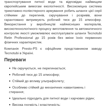
транспортування питної води та відповідає найвищим
європейським вимогам екологічності. Високоміцна система
трикотажно-поліестерного армування робить шланги цієї серії
стійкими до перегинів, скручування і розривів, вони
гарантовано витримують робочий тиск до 15 атмосфер.
Використання у виробництві найякісніших матеріалів,
високотехнологічного процесу виготовлення та автоматичного
контролю якості уможливлює експлуатувати шланги Tecnotubi
Retin Professional до 15 років без зміни їхніх первинних
фізичних характеристик.
Компанія Presto-PS є офіційним представником заводу
Tecnotubi в Україні.
Переваги
Не скручується, не перегинається;
Робочий тиск до 15 атмосфер;
Стійкий до впливу ультрафіолету;
Особливо стійкий до механічних навантажень і
стирання;
Ідеально підходить для питної води і харчових рідин;
Висока гнучкість і еластичність;