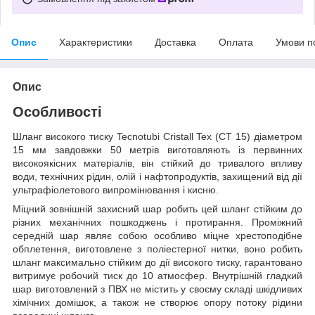
Опис
Характеристики
Доставка
Оплата
Умови п
Опис
Особливості
Шланг високого тиску Tecnotubi Cristall Tex (CT 15) діаметром
15 мм завдовжки 50 метрів виготовляють із первинних
високоякісних матеріалів, він стійкий до тривалого впливу
води, технічних рідин, олій і нафтопродуктів, захищений від дії
ультрафіолетового випромінювання і кисню.
Міцний зовнішній захисний шар робить цей шланг стійким до
різних механічних пошкоджень і протирання. Проміжний
середній шар являє собою особливо міцне хрестоподібне
обплетення, виготовлене з поліестерної нитки, воно робить
шланг максимально стійким до дії високого тиску, гарантовано
витримує робочий тиск до 10 атмосфер. Внутрішній гладкий
шар виготовлений з ПВХ не містить у своєму складі шкідливих
хімічних домішок, а також не створює опору потоку рідини