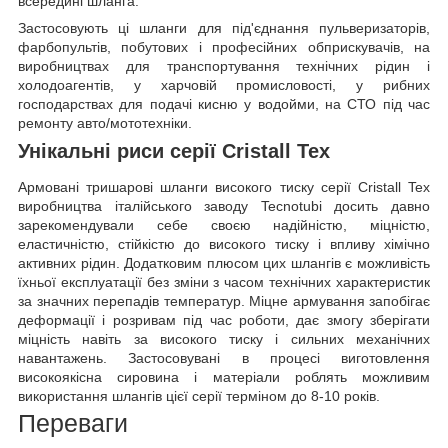
всередині шланга.
Застосовують ці шланги для під'єднання пульверизаторів,
фарбопультів, побутових і професійних обприскувачів, на
виробництвах для транспортування технічних рідин і
холодоагентів, у харчовій промисловості, у рибних
господарствах для подачі кисню у водойми, на СТО під час
ремонту авто/мототехніки.
Унікальні риси серії Cristall Tex
Армовані тришарові шланги високого тиску серії Cristall Tex
виробництва італійського заводу Tecnotubi досить давно
зарекомендували себе своєю надійністю, міцністю,
еластичністю, стійкістю до високого тиску і впливу хімічно
активних рідин. Додатковим плюсом цих шлангів є можливість
їхньої експлуатації без зміни з часом технічних характеристик
за значних перепадів температур. Міцне армування запобігає
деформації і розривам під час роботи, дає змогу зберігати
міцність навіть за високого тиску і сильних механічних
навантажень. Застосовувані в процесі виготовлення
високоякісна сировина і матеріали роблять можливим
використання шлангів цієї серії терміном до 8-10 років.
Переваги