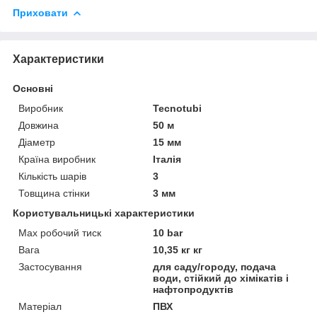
Приховати
Характеристики
Основні
Виробник
Tecnotubi
Довжина
50 м
Діаметр
15 мм
Країна виробник
Італія
Кількість шарів
3
Товщина стінки
3 мм
Користувальницькі характеристики
Max робочий тиск
10 bar
Вага
10,35 кг кг
Застосування
для саду/городу, подача
води, стійкий до хімікатів і
нафтопродуктів
Матеріал
ПВХ