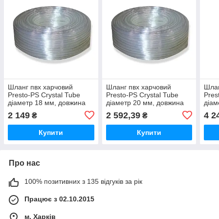
Шланг пвх харчовий
Шланг пвх харчовий
Шлан
Presto-PS Сrystal Tube
Presto-PS Сrystal Tube
Pres
діаметр 18 мм, довжина
діаметр 20 мм, довжина
діам
50 м з маркуванням
50 м з маркуванням
50 м
2 149
2 592,39
4 2
₴
₴
метражу (PVH 18 PS)
метражу (PVH 20 PS)
метр
Купити
Купити
Про нас
100% позитивних з 135 відгуків за рік
Працює з 02.10.2015
м. Харків