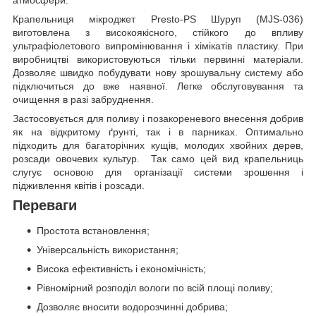
атмосфери.
Крапельниця мікроджет Presto-PS Шуруп (MJS-036)
виготовлена з високоякісного, стійкого до впливу
ультрафіолетового випромінювання і хімікатів пластику. При
виробництві використовуються тільки первинні матеріали.
Дозволяє швидко побудувати нову зрошувальну систему або
підключиться до вже наявної. Легке обслуговування та
очищення в разі забруднення.
Застосовується для поливу і позакореневого внесення добрив
як на відкритому ґрунті, так і в парниках. Оптимально
підходить для багаторічних кущів, молодих хвойних дерев,
розсади овочевих культур. Так само цей вид крапельниць
слугує основою для організації системи зрошення і
підживлення квітів і розсади.
Переваги
Простота встановлення;
Універсальність використання;
Висока ефективність і економічність;
Рівномірний розподіл вологи по всій площі поливу;
Дозволяє вносити водорозчинні добрива;