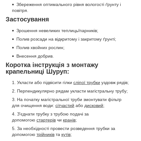
Збереження оптимального рівня вологості ґрунту і
повітря.
Застосування
Зрошення невеликих теплиць/парників;
Полив розсади на відкритому і закритому ґрунті;
Полив хвойних рослин;
Внесення добрив.
Коротка інструкція з монтажу
крапельниці Шуруп:
Укласти або підвісити гілки
сліпої трубки
уздовж рядів;
Перпендикулярно рядам укласти магістральну трубу;
На початку магістральної труби змонтувати фільтр
для очищення води:
сітчастий
або
дисковий
;
З'єднати трубку з трубою подачі за
допомогою
стартерів
чи
кранів
;
За необхідності провести розведення трубки за
допомогою
трійників
та
кутів
;