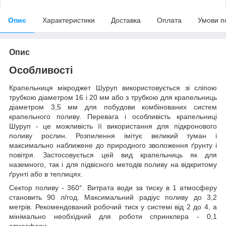
Опис
Характеристики
Доставка
Оплата
Умови п
Опис
Особливості
Крапельниця мікроджет Шуруп використовується зі сліпою
трубкою діаметром 16 і 20 мм або з трубкою для крапельниць
діаметром 3,5 мм для побудови комбінованих систем
крапельного поливу. Перевага і особливість крапельниці
Шуруп - це можливість її використання для підкронового
поливу рослин. Розпилення імітує великий туман і
максимально наближене до природного зволоження ґрунту і
повітря. Застосовується цей вид крапельниць як для
наземного, так і для підвісного методів поливу на відкритому
ґрунті або в теплицях.
Сектор поливу - 360°. Витрата води за тиску в 1 атмосферу
становить 90 л/год. Максимальний радіус поливу до 3,2
метрів. Рекомендований робочий тиск у системі від 2 до 4, а
мінімально необхідний для роботи спринклера - 0,1