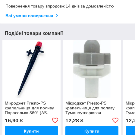
Повернення товару впродовж 14 днів за домовленістю
Всі умови повернення
Подібні товари компанії
Мікроджет Presto-PS
Мікроджет Presto-PS
Мікр
крапельниця для поливу
крапельниця для поливу
крап
Парасолька 360° (AS-
Туманоутворювач
Тум
M68)
одинарний (1421)
один
16,90
12,28
12,
₴
₴
Купити
Купити