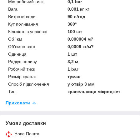
Min робочий тиск
0,1 bar
Вага
0,001 кг кг
Витрати води
90 л/год
Кут поливання
360°
Кількість в упаковці
100 шт
Об `єм
0,000004 м?
Об'ємна вага
0,0009 кг/м?
Одиниця
1 шт
Радіус поливу
3,2 м
Робочий тиск
1 bar
Розмір краплі
туман
Спосіб підключення
у отвір 3 мм
Тип
крапельниця мікроджет
Приховати
Умови доставки
Нова Пошта