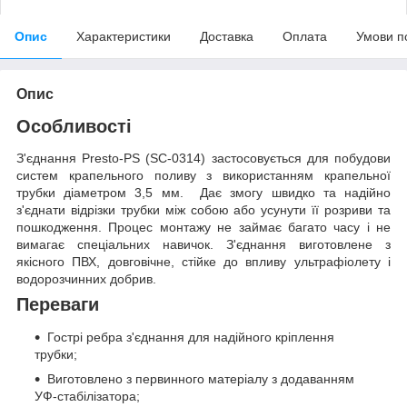
Опис
Характеристики
Доставка
Оплата
Умови п
Опис
Особливості
З'єднання Presto-PS (SC-0314) застосовується для побудови
систем крапельного поливу з використанням крапельної
трубки діаметром 3,5 мм. Дає змогу швидко та надійно
з'єднати відрізки трубки між собою або усунути її розриви та
пошкодження. Процес монтажу не займає багато часу і не
вимагає спеціальних навичок. З'єднання виготовлене з
якісного ПВХ, довговічне, стійке до впливу ультрафіолету і
водорозчинних добрив.
Переваги
Гострі ребра з'єднання для надійного кріплення
трубки;
Виготовлено з первинного матеріалу з додаванням
УФ-стабілізатора;