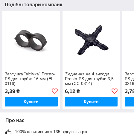
Подібні товари компанії
Заглушка "вісімка" Presto-
З'єднання на 4 виходи
Загл
PS для трубки 16 мм (EL-
Presto-PS для трубки 3,5
PS д
0116)
мм (CC-0314)
0216
3,39
6,12
3,7
₴
₴
Купити
Купити
Про нас
100% позитивних з 135 відгуків за рік