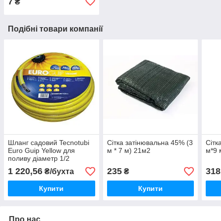
7
₴
Подібні товари компанії
Шланг садовий Tecnotubi
Сітка затінювальна 45% (3
Сітк
Euro Guip Yellow для
м * 7 м) 21м2
м*9 
поливу діаметр 1/2
дюйма, довжина 50 м
1 220,56
235
318
₴/бухта
₴
(EGY 1/2 50)
Купити
Купити
Про нас