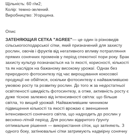
Щільність: 60 г/м2;
Колір: темно-зелений.
Виробництво: Угорщина.
Опис
ЗАТЕНЯЮЩАЯ СЕТКА "AGREE"
— це один із різновидів
сільськогосподарської сітки, який призначений для захисту
рослин, овочів і фруктів від негативного впливу потрапляння
прямих сонячних променів у період спекотної пори року. Брак
захисту культур позначається на їх якості, корисності, кількості
та як наслідок на бажаному високому урожаї. Однак без
природного фотосинтезу під час вирощування кокосової
продукції не обійтися, оскільки фотосинтезу є найважливішою
умовою росту та розвитку рослин. До того ж за недостатньої
освітленості швидкість фотосинтезу, а отже, активність росту є
дуже тісною залежно від інтенсивності світла: що більше
світла, то вищий урожай. Найважливішим чинником
підвищення кількості та якості врожаю є зменшення
інтенсивності сонячного світла, що надходить до рослин у
весняно-літній період. Для рослин відкритого ґрунту
оптимальне рішення — використання сіток, що затіняють. З
одного боку, затінювальні сітки затримують надмірну сонячну