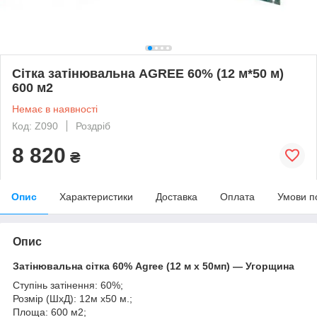
Сітка затінювальна AGREE 60% (12 м*50 м)
600 м2
Немає в наявності
Код: Z090
Роздріб
8 820
₴
Опис
Характеристики
Доставка
Оплата
Умови п
Опис
Затінювальна сітка 60% Agree (12 м х 50мп) — Угорщина
Ступінь затінення: 60%;
Розмір (ШхД): 12м х50 м.;
Площа: 600 м2;