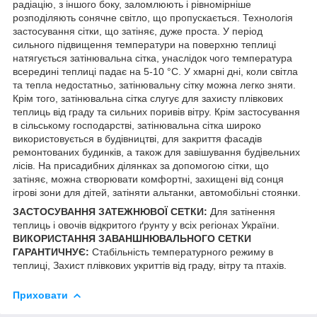
радіацію, з іншого боку, заломлюють і рівномірніше
розподіляють сонячне світло, що пропускається. Технологія
застосування сітки, що затіняє, дуже проста. У період
сильного підвищення температури на поверхню теплиці
натягується затінювальна сітка, унаслідок чого температура
всередині теплиці падає на 5-10 °C. У хмарні дні, коли світла
та тепла недостатньо, затінювальну сітку можна легко зняти.
Крім того, затінювальна сітка слугує для захисту плівкових
теплиць від граду та сильних поривів вітру. Крім застосування
в сільському господарстві, затінювальна сітка широко
використовується в будівництві, для закриття фасадів
ремонтованих будинків, а також для завішування будівельних
лісів. На присадибних ділянках за допомогою сітки, що
затіняє, можна створювати комфортні, захищені від сонця
ігрові зони для дітей, затіняти альтанки, автомобільні стоянки.
ЗАСТОСУВАННЯ ЗАТЕЖНЮВОЇ СЕТКИ:
Для затінення
теплиць і овочів відкритого ґрунту у всіх регіонах України.
ВИКОРИСТАННЯ ЗАВАНШНЮВАЛЬНОГО СЕТКИ
ГАРАНТИЧНУЄ:
Стабільність температурного режиму в
теплиці, Захист плівкових укриттів від граду, вітру та птахів.
Приховати