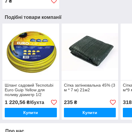
7
₴
Подібні товари компанії
Шланг садовий Tecnotubi
Сітка затінювальна 45% (3
Сітк
Euro Guip Yellow для
м * 7 м) 21м2
м*9 
поливу діаметр 1/2
дюйма, довжина 50 м
1 220,56
235
318
₴/бухта
₴
(EGY 1/2 50)
Купити
Купити
Про нас