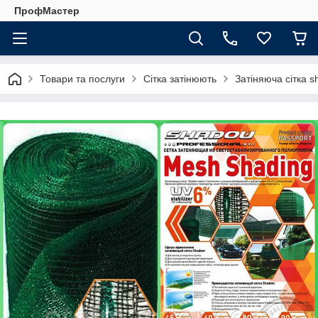
ПрофМастер
Товари та послуги
Сітка затінюють
Затіняюча сітка s