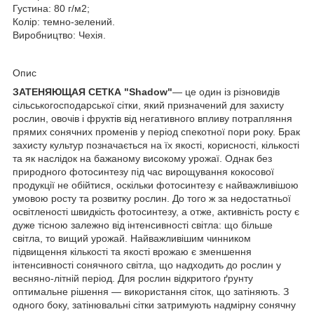
Густина: 80 г/м2;
Колір: темно-зелений.
Виробництво: Чехія.
Опис
ЗАТЕНЯЮЩАЯ СЕТКА "Shadow"
— це один із різновидів
сільськогосподарської сітки, який призначений для захисту
рослин, овочів і фруктів від негативного впливу потрапляння
прямих сонячних променів у період спекотної пори року. Брак
захисту культур позначається на їх якості, корисності, кількості
та як наслідок на бажаному високому урожаї. Однак без
природного фотосинтезу під час вирощування кокосової
продукції не обійтися, оскільки фотосинтезу є найважливішою
умовою росту та розвитку рослин. До того ж за недостатньої
освітленості швидкість фотосинтезу, а отже, активність росту є
дуже тісною залежно від інтенсивності світла: що більше
світла, то вищий урожай. Найважливішим чинником
підвищення кількості та якості врожаю є зменшення
інтенсивності сонячного світла, що надходить до рослин у
весняно-літній період. Для рослин відкритого ґрунту
оптимальне рішення — використання сіток, що затіняють. З
одного боку, затінювальні сітки затримують надмірну сонячну