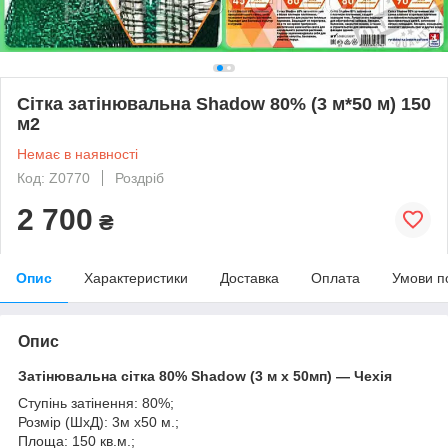
Сітка затінювальна Shadow 80% (3 м*50 м) 150
м2
Немає в наявності
Код: Z0770
Роздріб
2 700
₴
Опис
Характеристики
Доставка
Оплата
Умови п
Опис
Затінювальна сітка 80% Shadow (3 м х 50мп) — Чехія
Ступінь затінення: 80%;
Розмір (ШхД): 3м х50 м.;
Площа: 150 кв.м.;