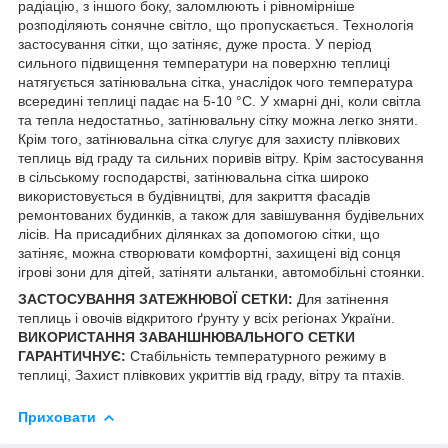
радіацію, з іншого боку, заломлюють і рівномірніше
розподіляють сонячне світло, що пропускається. Технологія
застосування сітки, що затіняє, дуже проста. У період
сильного підвищення температури на поверхню теплиці
натягується затінювальна сітка, унаслідок чого температура
всередині теплиці падає на 5-10 °C. У хмарні дні, коли світла
та тепла недостатньо, затінювальну сітку можна легко зняти.
Крім того, затінювальна сітка слугує для захисту плівкових
теплиць від граду та сильних поривів вітру. Крім застосування
в сільському господарстві, затінювальна сітка широко
використовується в будівництві, для закриття фасадів
ремонтованих будинків, а також для завішування будівельних
лісів. На присадибних ділянках за допомогою сітки, що
затіняє, можна створювати комфортні, захищені від сонця
ігрові зони для дітей, затіняти альтанки, автомобільні стоянки.
ЗАСТОСУВАННЯ ЗАТЕЖНЮВОЇ СЕТКИ:
Для затінення
теплиць і овочів відкритого ґрунту у всіх регіонах України.
ВИКОРИСТАННЯ ЗАВАНШНЮВАЛЬНОГО СЕТКИ
ГАРАНТИЧНУЄ:
Стабільність температурного режиму в
теплиці, Захист плівкових укриттів від граду, вітру та птахів.
Приховати