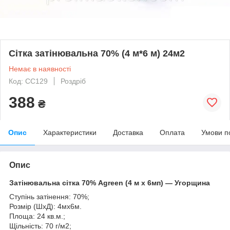
Сітка затінювальна 70% (4 м*6 м) 24м2
Немає в наявності
Код: СС129
Роздріб
388
₴
Опис
Характеристики
Доставка
Оплата
Умови п
Опис
Затінювальна сітка 70% Agreen (4 м х 6мп) — Угорщина
Ступінь затінення: 70%;
Розмір (ШхД): 4мх6м.
Площа: 24 кв.м.;
Щільність: 70 г/м2;