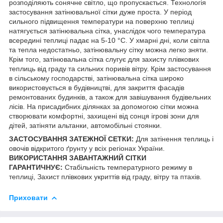
розподіляють сонячне світло, що пропускається. Технологія
застосування затінювальної сітки дуже проста. У період
сильного підвищення температури на поверхню теплиці
натягується затінювальна сітка, унаслідок чого температура
всередині теплиці падає на 5-10 °C. У хмарні дні, коли світла
та тепла недостатньо, затінювальну сітку можна легко зняти.
Крім того, затінювальна сітка слугує для захисту плівкових
теплиць від граду та сильних поривів вітру. Крім застосування
в сільському господарстві, затінювальна сітка широко
використовується в будівництві, для закриття фасадів
ремонтованих будинків, а також для завішування будівельних
лісів. На присадибних ділянках за допомогою сітки можна
створювати комфортні, захищені від сонця ігрові зони для
дітей, затіняти альтанки, автомобільні стоянки.
ЗАСТОСУВАННЯ ЗАТЕЖНОЇ СЕТКИ:
Для затінення теплиць і
овочів відкритого ґрунту у всіх регіонах України.
ВИКОРИСТАННЯ ЗАВАНТАЖНИЙ СІТКИ
ГАРАНТИЧНУЄ:
Стабільність температурного режиму в
теплиці, Захист плівкових укриттів від граду, вітру та птахів.
Приховати