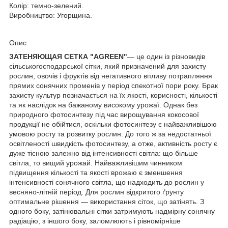
Колір: темно-зелений.
Виробництво: Угорщина.
Опис
ЗАТЕНЯЮЩАЯ СЕТКА "AGREEN"
— це один із різновидів
сільськогосподарської сітки, який призначений для захисту
рослин, овочів і фруктів від негативного впливу потрапляння
прямих сонячних променів у період спекотної пори року. Брак
захисту культур позначається на їх якості, корисності, кількості
та як наслідок на бажаному високому урожаї. Однак без
природного фотосинтезу під час вирощування кокосової
продукції не обійтися, оскільки фотосинтезу є найважливішою
умовою росту та розвитку рослин. До того ж за недостатньої
освітленості швидкість фотосинтезу, а отже, активність росту є
дуже тісною залежно від інтенсивності світла: що більше
світла, то вищий урожай. Найважливішим чинником
підвищення кількості та якості врожаю є зменшення
інтенсивності сонячного світла, що надходить до рослин у
весняно-літній період. Для рослин відкритого ґрунту
оптимальне рішення — використання сіток, що затінять. З
одного боку, затінювальні сітки затримують надмірну сонячну
радіацію, з іншого боку, заломлюють і рівномірніше