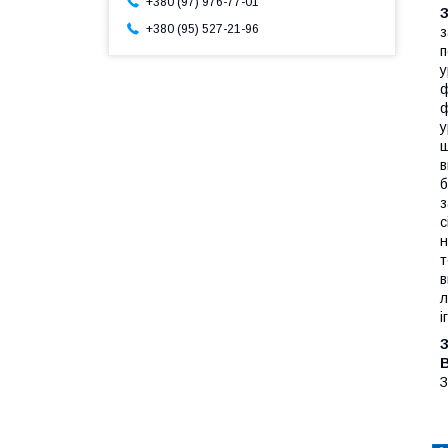
+380 (97) 976-77-01
+380 (95) 527-21-96
з
п
у
ф
ф
у
щ
в
б
з
с
н
т
в
л
і
З