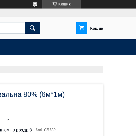
Кошик
Кошик
вальна 80% (6м*1м)
птом і в роздріб
Код:
СВ129