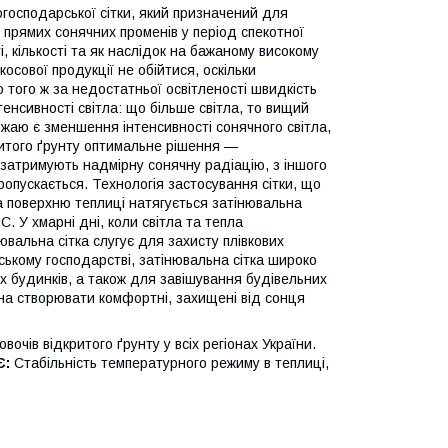
огосподарської сітки, який призначений для
я прямих сонячних променів у період спекотної
і, кількості та як наслідок на бажаному високому
сової продукції не обійтися, оскільки
того ж за недостатньої освітленості швидкість
тенсивності світла: що більше світла, то вищий
ожаю є зменшення інтенсивності сонячного світла,
ритого ґрунту оптимальне рішення —
и затримують надмірну сонячну радіацію, з іншого
ропускається. Технологія застосування сітки, що
а поверхню теплиці натягується затінювальна
C. У хмарні дні, коли світла та тепла
ювальна сітка слугує для захисту плівкових
ьському господарстві, затінювальна сітка широко
х будинків, а також для завішування будівельних
жна створювати комфортні, захищені від сонця
вочів відкритого ґрунту у всіх регіонах України.
Є:
Стабільність температурного режиму в теплиці,