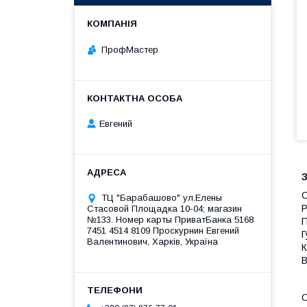
ПрофМастер
Евгений
З
С
ТЦ "Барабашово" ул.Елены
Р
Стасовой Площадка 10-04; магазин
№133. Номер карты ПриватБанка 5168
П
7451 4514 8109 Проскурнин Евгений
Г
Валентинович, Харків, Україна
К
В