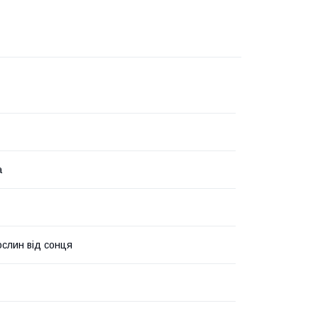
а
ослин від сонця