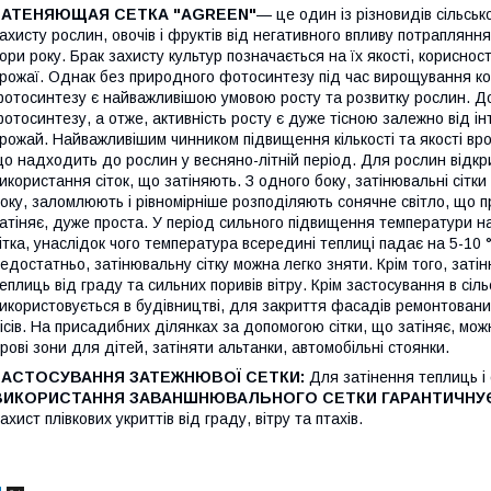
ЗАТЕНЯЮЩАЯ СЕТКА "AGREEN"
— це один із різновидів сільськ
ахисту рослин, овочів і фруктів від негативного впливу потраплянн
ори року. Брак захисту культур позначається на їх якості, корисност
рожаї. Однак без природного фотосинтезу під час вирощування коко
отосинтезу є найважливішою умовою росту та розвитку рослин. До 
отосинтезу, а отже, активність росту є дуже тісною залежно від ін
рожай. Найважливішим чинником підвищення кількості та якості вр
о надходить до рослин у весняно-літній період. Для рослин відк
икористання сіток, що затіняють. З одного боку, затінювальні сітк
оку, заломлюють і рівномірніше розподіляють сонячне світло, що п
атіняє, дуже проста. У період сильного підвищення температури н
ітка, унаслідок чого температура всередині теплиці падає на 5-10 °
едостатньо, затінювальну сітку можна легко зняти. Крім того, затін
еплиць від граду та сильних поривів вітру. Крім застосування в сіл
икористовується в будівництві, для закриття фасадів ремонтовани
ісів. На присадибних ділянках за допомогою сітки, що затіняє, мо
грові зони для дітей, затіняти альтанки, автомобільні стоянки.
ЗАСТОСУВАННЯ ЗАТЕЖНЮВОЇ СЕТКИ:
Для затінення теплиць і о
ВИКОРИСТАННЯ ЗАВАНШНЮВАЛЬНОГО СЕТКИ ГАРАНТИЧНУ
ахист плівкових укриттів від граду, вітру та птахів.