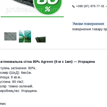
+380 (97) 976-77-01
повернення товару п
атінювальна сітка 80% Agreen (6 м х 1мп) — Угорщина
тупінь затінення: 80%;
озмір (ШхД): 6мх1м.
лоща: 6 кв.м.;
устина: 80 г/м2;
олір: темно-зелений.
иробництво: Угорщина.
Опис