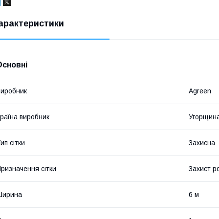
арактеристики
Основні
иробник
Agreen
раїна виробник
Угорщин
ип сітки
Захисна
ризначення сітки
Захист р
Ширина
6 м