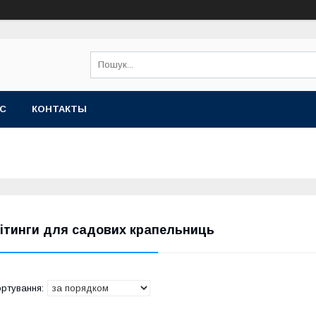
АС
КОНТАКТЫ
ітинги для садових крапельниць