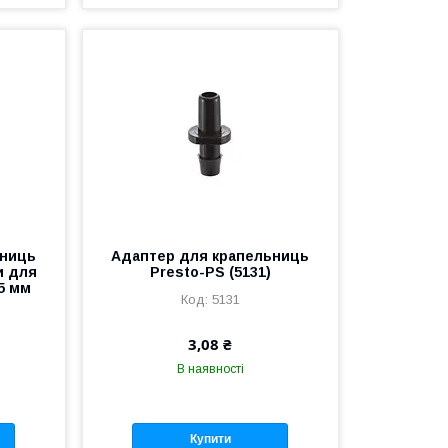
ьниць
Адаптер для крапельниць
и для
Presto-PS (5131)
5 мм
5131
3,08 ₴
В наявності
Купити