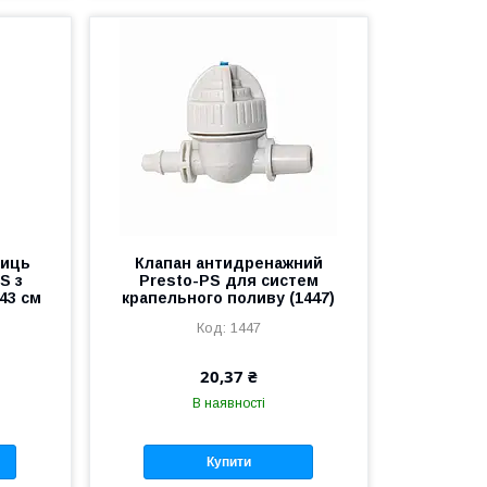
ниць
Клапан антидренажний
S з
Presto-PS для систем
43 см
крапельного поливу (1447)
1447
20,37 ₴
В наявності
Купити