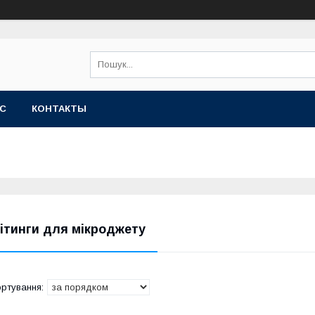
АС
КОНТАКТЫ
ітинги для мікроджету