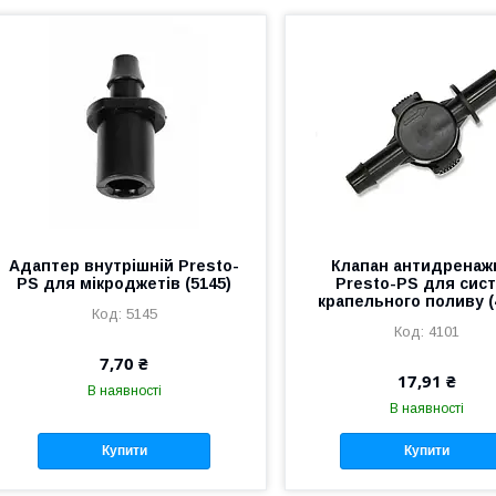
Адаптер внутрішній Presto-
Клапан антидренаж
PS для мікроджетів (5145)
Presto-PS для сис
крапельного поливу (
5145
4101
7,70 ₴
17,91 ₴
В наявності
В наявності
Купити
Купити