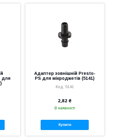
ий
Адаптер зовнішній Presto-
S для
PS для мікроджетів (5141)
)
5141
2,82 ₴
В наявності
Купити